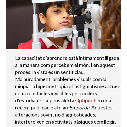
La capacitat d’aprendre està íntimament lligada
a la manera com percebem el món. I en aquest
procés, la vista és un sentit clau.
Malauradament, problemes visuals com la
miopia, la hipermetropia o l’astigmatisme actuen
com a obstacles invisibles per a milers
d’estudiants, segons alerta
Optipunt
en una
recent publicació al diari
Empordà
. Aquestes
alteracions sovint no diagnosticades,
interfereixen en activitats bàsiques com llegir,