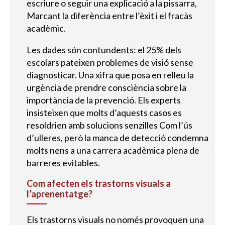
escriure o seguir una explicació a la pissarra,
Marcant la diferència entre l’èxit i el fracàs
acadèmic.
Les dades són contundents: el 25% dels
escolars pateixen problemes de visió sense
diagnosticar. Una xifra que posa en relleu la
urgència de prendre consciència sobre la
importància de la prevenció. Els experts
insisteixen que molts d’aquests casos es
resoldrien amb solucions senzilles Com l’ús
d’ulleres, però la manca de detecció condemna
molts nens a una carrera acadèmica plena de
barreres evitables.
Com afecten els trastorns visuals a
l’aprenentatge?
Els trastorns visuals no només provoquen una