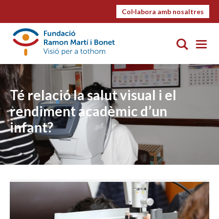
Col·labora amb nosaltres
Té relació la salut visual i el
rendiment acadèmic d’un
infant?