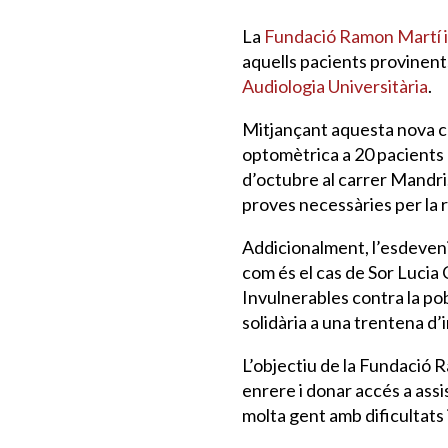
La
Fundació Ramon Martí i
aquells pacients provinents
Audiologia Universitària
.
Mitjançant aquesta nova c
optomètrica a 20 pacients e
d’octubre al carrer Mandri, 
proves necessàries per la re
Addicionalment, l’esdeveni
com és el cas de Sor Lucia
Invulnerables contra la po
solidària a una trentena d
L’objectiu de la Fundació 
enrere i donar accés a assi
molta gent amb dificultats 