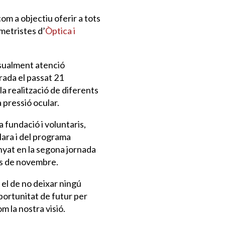
om a objectiu oferir a tots
metristes d’
Òptica i
nsualment atenció
brada el passat 21
la realització de diferents
a pressió ocular.
 fundació i voluntaris,
lara i del programa
nyat en la segona jornada
mes de novembre.
el de no deixar ningú
portunitat de futur per
m la nostra visió.