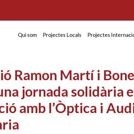
Qui som
Projectes Locals
Projectes Internaci
ió Ramon Martí i Bone
na jornada solidària 
ció amb l’Òptica i Aud
ària