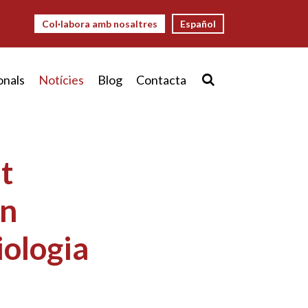
Col·labora amb nosaltres
Español
onals
Notícies
Blog
Contacta
t
en
iologia