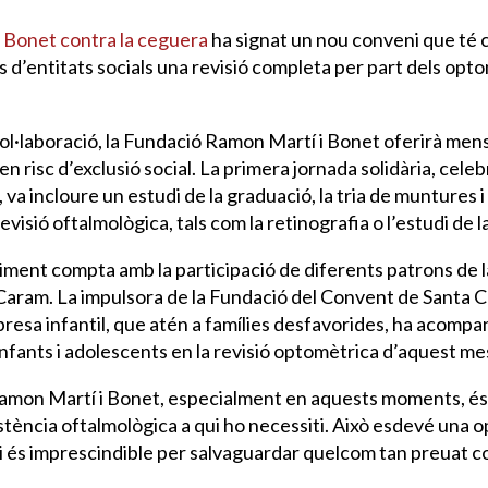
 Bonet contra la ceguera
ha signat un nou conveni que té c
 d’entitats socials una revisió completa per part dels opto
ol·laboració, la Fundació Ramon Martí i Bonet oferirà me
n risc d’exclusió social. La primera jornada solidària, cele
va incloure un estudi de la graduació, la tria de muntures i 
visió oftalmològica, tals com la retinografia o l’estudi de l
ment compta amb la participació de diferents patrons de la
 Caram. La impulsora de la Fundació del Convent de Santa C
bresa infantil, que atén a famílies desfavorides, ha acompa
’infants i adolescents en la revisió optomètrica d’aquest 
Ramon Martí i Bonet, especialment en aquests moments, és 
stència oftalmològica a qui ho necessiti. Això esdevé una o
i és imprescindible per salvaguardar quelcom tan preuat co