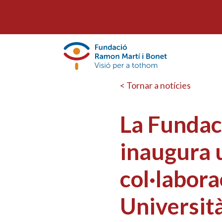
< Tornar a notícies
La Fundac
inaugura u
col·labora
Universit