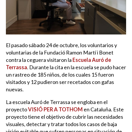
El pasado sábado 24 de octubre, los voluntarios y
voluntarias de la Fundació Ramon Martí i Bonet
contra la ceguera visitaron la
Escuela
Auró de
Terrassa
. Durante la cita en la escuela se pudo hacer
un rastreo de 185 niños, de los cuales 15 fueron
visitados y 12 pudieron ser recetados con gafas
nuevas.
La escuela Auró de Terrassa se engloba en el
proyecto
VISIÓ PER A TOTHOM
en Cataluña. Este
proyecto tiene el objetivo de cubrir las necesidades
visuales, detectar y tratar todos los casos de baja
visión evitable que sufren personas en situación de